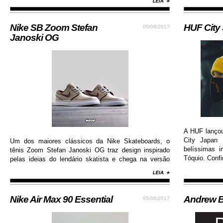
resistência.
Nike SB Zoom Stefan
HUF City
05/06/2017
Janoski OG
A HUF lanço
City Japan 
Um dos maiores clássicos da Nike Skateboards, o
belíssimas 
tênis Zoom Stefan Janoski OG traz design inspirado
Tóquio. Confi
pelas ideias do lendário skatista e chega na versão
com cabedal construído em camurça premium, além
de solado de borracha que permite maior aderência.
Nike Air Max 90 Essential
Andrew B
05/06/2017