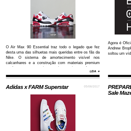
Agora é Ofici
O Air Max 90 Essential traz todo o legado que fez
Andrew Brop
desta uma das silhuetas mais queridas entre os fãs da
soltou um víd
Nike. O sistema de amortecimento visível nos
calcanhares e a construção com materiais premium
conferem ao sneaker muito mais conforto e
durabilidade, além de contar com colorway estilosa e
moderna...
Adidas x FARM Superstar
PREPARE-
05/06/2017
Sale Maz