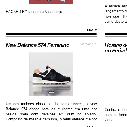
A espera es
lançamento do
HACKED BY rauspretu & sanninja
hoje que "Th
Julho deste an
New Balance 574 Feminino
Horário 
05/06/2017
no Feria
Um dos maiores clássicos dos retro runners, o New
Balance 574 chega para as mulheres em uma cor
Confira o ho
básica preta com detalhes em gum no solado.
para o feri
Composto de mesh e camurça, o tênis oferece melhor
visita!
respiração dos pés e garante durabilidade e