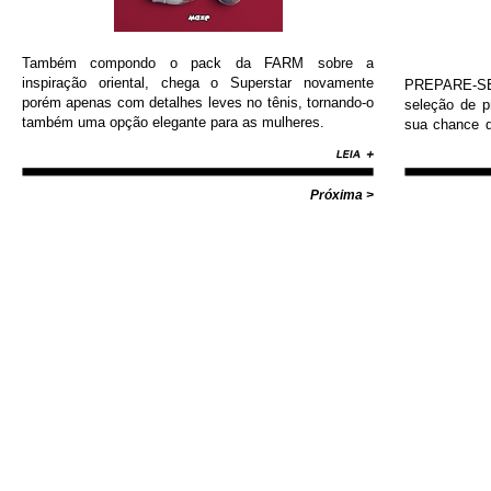
Também compondo o pack da FARM sobre a
inspiração oriental, chega o Superstar novamente
PREPARE-SE!
porém apenas com detalhes leves no tênis, tornando-o
seleção de 
também uma opção elegante para as mulheres.
sua chance d
Nike, Adida
Diamond, Huf,
com valores i
Próxima >