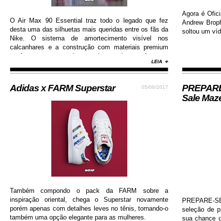
Agora é Ofici
O Air Max 90 Essential traz todo o legado que fez
Andrew Brop
desta uma das silhuetas mais queridas entre os fãs da
soltou um víd
Nike. O sistema de amortecimento visível nos
calcanhares e a construção com materiais premium
conferem ao sneaker muito mais conforto e
durabilidade, além de contar com colorway estilosa e
moderna...
Adidas x FARM Superstar
PREPARE-
05/06/2017
Sale Maz
Também compondo o pack da FARM sobre a
inspiração oriental, chega o Superstar novamente
PREPARE-SE!
porém apenas com detalhes leves no tênis, tornando-o
seleção de 
também uma opção elegante para as mulheres.
sua chance d