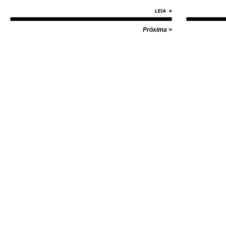
Nike, Adida
Diamond, Huf,
com valores i
Próxima >