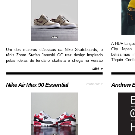
A HUF lanço
City Japan 
Um dos maiores clássicos da Nike Skateboards, o
belíssimas 
tênis Zoom Stefan Janoski OG traz design inspirado
Tóquio. Confi
pelas ideias do lendário skatista e chega na versão
com cabedal construído em camurça premium, além
de solado de borracha que permite maior aderência.
Nike Air Max 90 Essential
Andrew B
05/06/2017