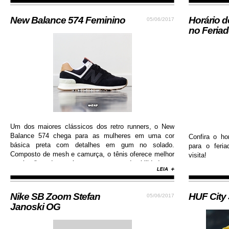
New Balance 574 Feminino
Horário 
05/06/2017
no Feria
Um dos maiores clássicos dos retro runners, o New
Balance 574 chega para as mulheres em uma cor
Confira o ho
básica preta com detalhes em gum no solado.
para o feri
Composto de mesh e camurça, o tênis oferece melhor
visita!
respiração dos pés e garante durabilidade e
resistência.
Nike SB Zoom Stefan
HUF City
05/06/2017
Janoski OG