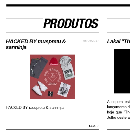
HACKED BY rauspretu &
Lakai "Th
05/06/2017
sanninja
A espera es
lançamento do
HACKED BY rauspretu & sanninja
hoje que "Th
Julho deste an