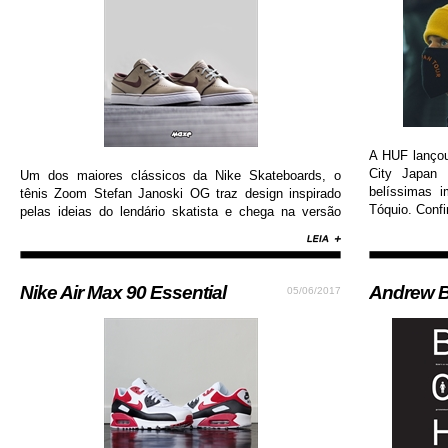
A HUF lanço
City Japan 
Um dos maiores clássicos da Nike Skateboards, o
belíssimas 
tênis Zoom Stefan Janoski OG traz design inspirado
Tóquio. Confi
pelas ideias do lendário skatista e chega na versão
com cabedal construído em camurça premium, além
de solado de borracha que permite maior aderência.
Nike Air Max 90 Essential
Andrew B
05/06/2017