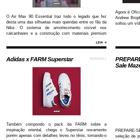
Agora é Ofici
O Air Max 90 Essential traz todo o legado que fez
Andrew Brop
desta uma das silhuetas mais queridas entre os fãs da
soltou um víd
Nike. O sistema de amortecimento visível nos
calcanhares e a construção com materiais premium
conferem ao sneaker muito mais conforto e
durabilidade, além de contar com colorway estilosa e
moderna...
Adidas x FARM Superstar
PREPARE-
05/06/2017
Sale Maz
Também compondo o pack da FARM sobre a
inspiração oriental, chega o Superstar novamente
PREPARE-SE!