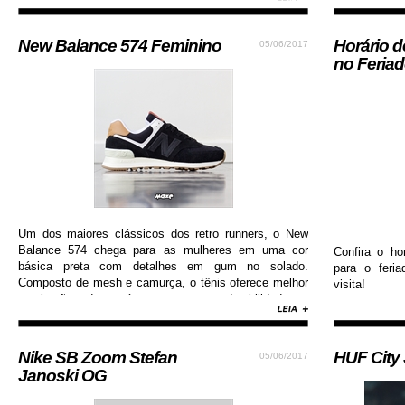
New Balance 574 Feminino
Horário 
05/06/2017
no Feria
Um dos maiores clássicos dos retro runners, o New
Balance 574 chega para as mulheres em uma cor
Confira o ho
básica preta com detalhes em gum no solado.
para o feri
Composto de mesh e camurça, o tênis oferece melhor
visita!
respiração dos pés e garante durabilidade e
resistência.
Nike SB Zoom Stefan
HUF City
05/06/2017
Janoski OG