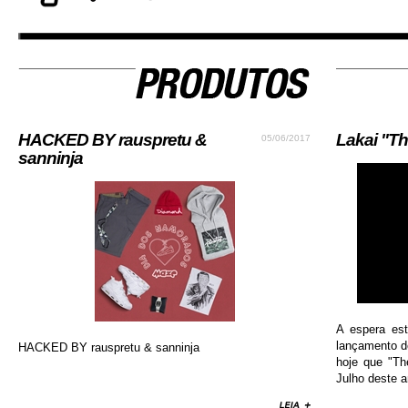
HACKED BY rauspretu &
Lakai "Th
05/06/2017
sanninja
A espera es
lançamento do
HACKED BY rauspretu & sanninja
hoje que "Th
Julho deste an