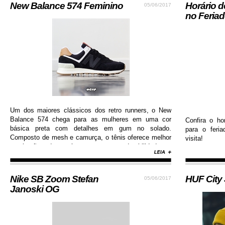
New Balance 574 Feminino
Horário 
05/06/2017
no Feria
Um dos maiores clássicos dos retro runners, o New
Balance 574 chega para as mulheres em uma cor
Confira o ho
básica preta com detalhes em gum no solado.
para o feri
Composto de mesh e camurça, o tênis oferece melhor
visita!
respiração dos pés e garante durabilidade e
resistência.
Nike SB Zoom Stefan
HUF City
05/06/2017
Janoski OG