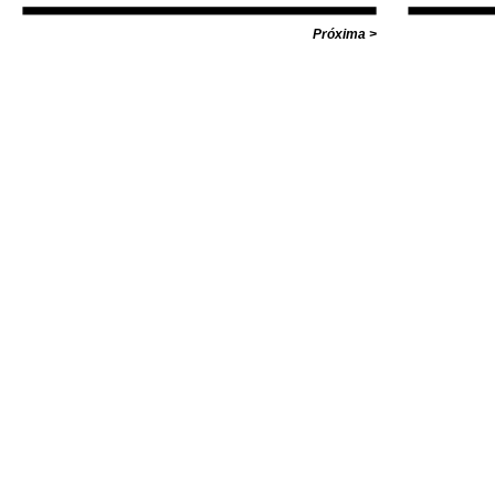
Diamond, Huf,
com valores i
Próxima >