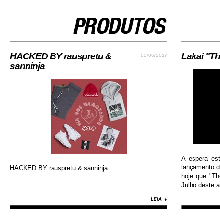
HACKED BY rauspretu &
Lakai "Th
05/06/2017
sanninja
A espera es
lançamento do
HACKED BY rauspretu & sanninja
hoje que "Th
Julho deste an