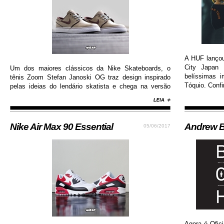
A HUF lanço
City Japan 
Um dos maiores clássicos da Nike Skateboards, o
belíssimas 
tênis Zoom Stefan Janoski OG traz design inspirado
Tóquio. Confi
pelas ideias do lendário skatista e chega na versão
com cabedal construído em camurça premium, além
de solado de borracha que permite maior aderência.
Nike Air Max 90 Essential
Andrew B
05/06/2017
Agora é Ofici