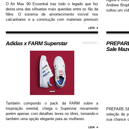
O Air Max 90 Essential traz todo o legado que fez
Andrew Brop
desta uma das silhuetas mais queridas entre os fãs da
soltou um víd
Nike. O sistema de amortecimento visível nos
calcanhares e a construção com materiais premium
conferem ao sneaker muito mais conforto e
durabilidade, além de contar com colorway estilosa e
moderna...
Adidas x FARM Superstar
PREPARE-
05/06/2017
Sale Maz
Também compondo o pack da FARM sobre a
inspiração oriental, chega o Superstar novamente
PREPARE-SE!
porém apenas com detalhes leves no tênis, tornando-o
seleção de 
também uma opção elegante para as mulheres.
sua chance d
Nike, Adida