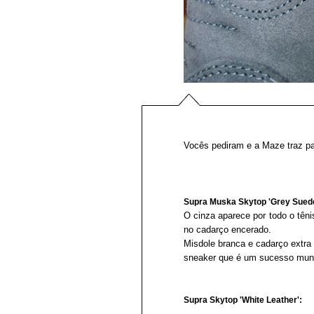
Vocês pediram e a Maze traz p
Supra Muska Skytop 'Grey Suede
O cinza aparece por todo o tên
no cadarço encerado.
Misdole branca e cadarço extr
sneaker que é um sucesso mund
Supra Skytop 'White Leather':