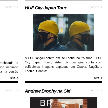
HUF City Japan Tour
05/06/2017
31/03/2017
A HUF lançou ontem em seu canal no Youtube " HUF
City Japan Tour", vídeo da tour que conta com
teboards, o
belíssimas imagens captadas em Osaka, Nagóia e
gn inspirado
Tóquio. Confira:
ga na versão
emium, além
aderência.
Andrew Brophy na Girl
05/06/2017
23/03/2017