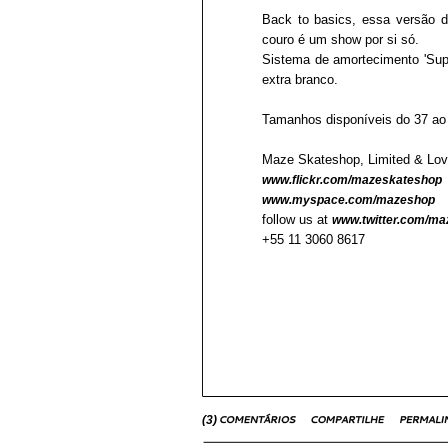
Back to basics, essa versão 
couro é um show por si só.
Sistema de amortecimento 'Su
extra branco.
Tamanhos disponíveis do 37 ao
Maze Skateshop, Limited & Lo
www.flickr.com/mazeskateshop
www.myspace.com/mazeshop
follow us at
www.twitter.com/m
+55 11 3060 8617
(
3
)