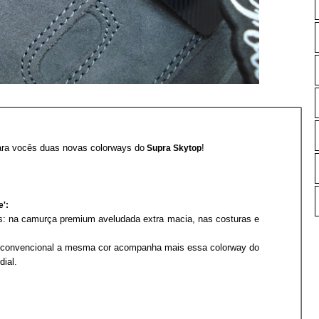
ara vocês duas novas colorways do
!
Supra Skytop
':
is: na camurça premium aveludada extra macia, nas costuras e
a convencional a mesma cor acompanha mais essa colorway do
ial.