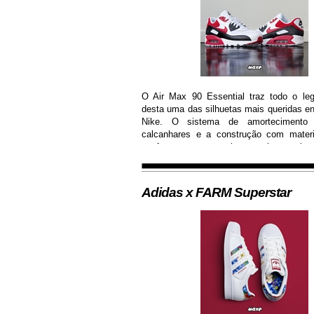
O Air Max 90 Essential traz todo o le
desta uma das silhuetas mais queridas en
Nike. O sistema de amortecimento 
calcanhares e a construção com mater
conferem ao sneaker muito mais 
durabilidade, além de contar com colorw
moderna...
Adidas x FARM Superstar