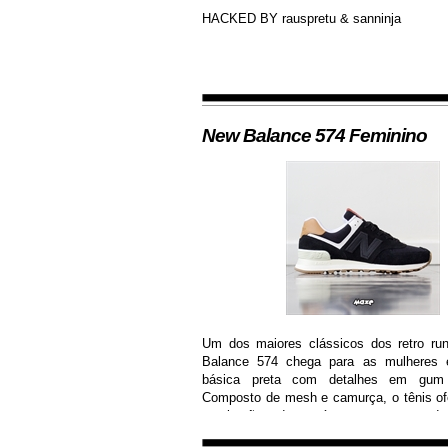
HACKED BY rauspretu & sanninja
New Balance 574 Feminino
Um dos maiores clássicos dos retro ru
Balance 574 chega para as mulheres
básica preta com detalhes em gum
Composto de mesh e camurça, o tênis of
respiração dos pés e garante dur
resistência.