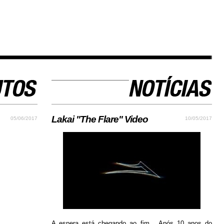
Lakai "The Flare" Video
05/06/2017
10/05/2017
A espera está chegando ao fim... Após 10 anos do