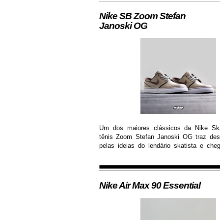
Nike SB Zoom Stefan
Janoski OG
Um dos maiores clássicos da Nike Ska
tênis Zoom Stefan Janoski OG traz desi
pelas ideias do lendário skatista e che
com cabedal construído em camurça pr
de solado de borracha que permite maior 
Nike Air Max 90 Essential