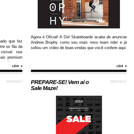
Agora é Oficial! A Girl Skateboards acaba de anunciar
gado que fez
Andrew Brophy como seu mais novo team rider e já
tre os fãs da
soltou um vídeo de boas-vindas que você confere aqui:
visível nos
iais premium
conforto e
ay estilosa e
PREPARE-SE! Vem aí o
05/06/2017
08/03/2017
Sale Maze!