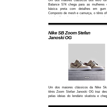
Um dos maiores clássicos dos retro ru
Balance 574 chega para as mulheres
básica preta com detalhes em gum
Composto de mesh e camurça, o tênis of
respiração dos pés e garante dur
resistência.
Nike SB Zoom Stefan
Janoski OG
Um dos maiores clássicos da Nike Ska
tênis Zoom Stefan Janoski OG traz desi
pelas ideias do lendário skatista e che
com cabedal construído em camurça pr
de solado de borracha que permite maior 