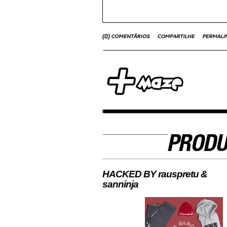
(
0
)
HACKED BY rauspretu &
sanninja