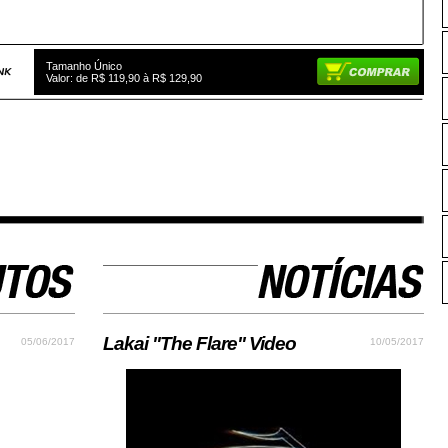
Tamanho Único
Valor: de R$ 119,90 à R$ 129,90
Lakai "The Flare" Video
05/06/2017
10/05/2017