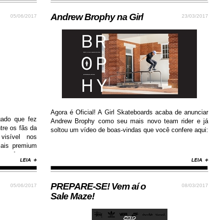
Andrew Brophy na Girl
05/06/2017
23/03/2017
Agora é Oficial! A Girl Skateboards acaba de anunciar
gado que fez
Andrew Brophy como seu mais novo team rider e já
tre os fãs da
soltou um vídeo de boas-vindas que você confere aqui:
visível nos
iais premium
conforto e
ay estilosa e
PREPARE-SE! Vem aí o
05/06/2017
08/03/2017
Sale Maze!