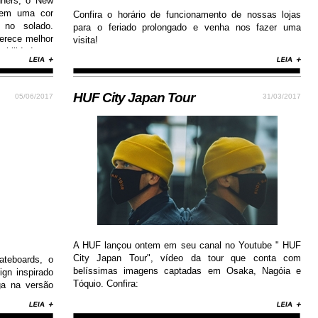
nners, o New
 em uma cor
Confira o horário de funcionamento de nossas lojas
 no solado.
para o feriado prolongado e venha nos fazer uma
erece melhor
visita!
abilidade e
HUF City Japan Tour
05/06/2017
31/03/2017
A HUF lançou ontem em seu canal no Youtube " HUF
City Japan Tour", vídeo da tour que conta com
teboards, o
belíssimas imagens captadas em Osaka, Nagóia e
gn inspirado
Tóquio. Confira:
ga na versão
emium, além
aderência.