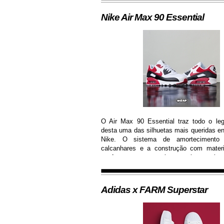
Nike Air Max 90 Essential
O Air Max 90 Essential traz todo o le
desta uma das silhuetas mais queridas en
Nike. O sistema de amortecimento 
calcanhares e a construção com mater
conferem ao sneaker muito mais 
durabilidade, além de contar com colorw
moderna...
Adidas x FARM Superstar