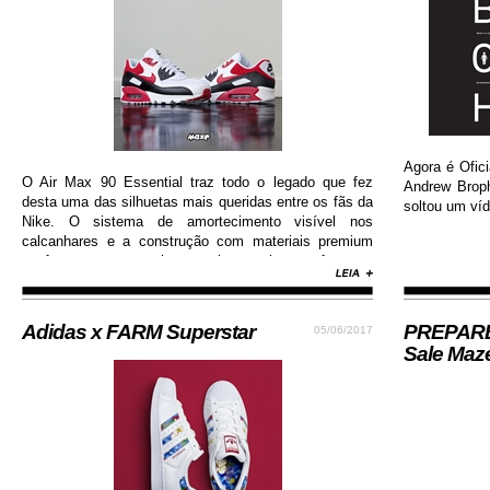
Agora é Ofici
O Air Max 90 Essential traz todo o legado que fez
Andrew Brop
desta uma das silhuetas mais queridas entre os fãs da
soltou um víd
Nike. O sistema de amortecimento visível nos
calcanhares e a construção com materiais premium
conferem ao sneaker muito mais conforto e
durabilidade, além de contar com colorway estilosa e
moderna...
Adidas x FARM Superstar
PREPARE-
05/06/2017
Sale Maz