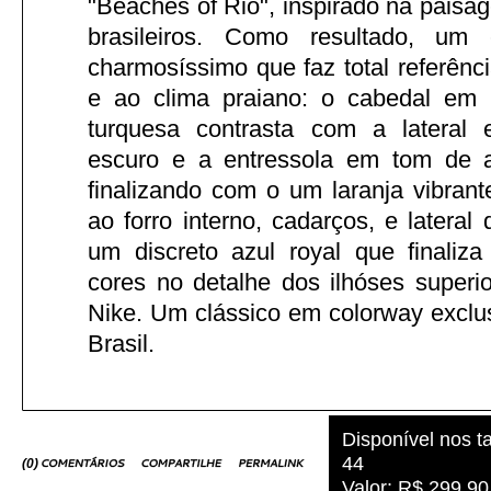
"Beaches of Rio", inspirado na paisag
brasileiros. Como resultado, um 
charmosíssimo que faz total referênc
e ao clima praiano: o cabedal em
turquesa contrasta com a lateral
escuro e a entressola em tom de 
finalizando com o um laranja vibran
ao forro interno, cadarços, e lateral
um discreto azul royal que finaliz
cores no detalhe dos ilhóses superi
Nike. Um clássico em colorway exclu
Brasil.
Disponível nos 
44
(
0
)
Valor: R$ 299,90