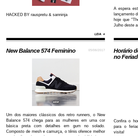
A espera es
lançamento do
HACKED BY rauspretu & sanninja
hoje que "Th
Julho deste an
New Balance 574 Feminino
Horário 
05/06/2017
no Feria
Um dos maiores clássicos dos retro runners, o New
Balance 574 chega para as mulheres em uma cor
Confira o ho
básica preta com detalhes em gum no solado.
para o feri
Composto de mesh e camurça, o tênis oferece melhor
visita!
respiração dos pés e garante durabilidade e