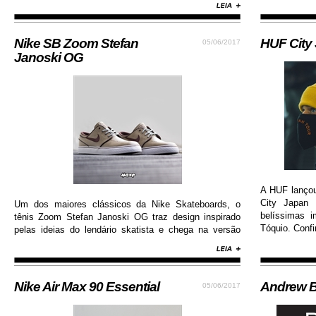
resistência.
Nike SB Zoom Stefan
HUF City
05/06/2017
Janoski OG
A HUF lanço
City Japan 
Um dos maiores clássicos da Nike Skateboards, o
belíssimas 
tênis Zoom Stefan Janoski OG traz design inspirado
Tóquio. Confi
pelas ideias do lendário skatista e chega na versão
com cabedal construído em camurça premium, além
de solado de borracha que permite maior aderência.
Nike Air Max 90 Essential
Andrew B
05/06/2017