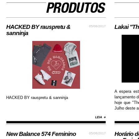
HACKED BY rauspretu &
Lakai "Th
05/06/2017
sanninja
A espera es
lançamento do
HACKED BY rauspretu & sanninja
hoje que "Th
Julho deste an
New Balance 574 Feminino
Horário 
05/06/2017