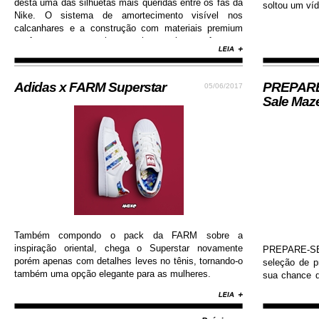
desta uma das silhuetas mais queridas entre os fãs da
soltou um víd
Nike. O sistema de amortecimento visível nos
calcanhares e a construção com materiais premium
conferem ao sneaker muito mais conforto e
durabilidade, além de contar com colorway estilosa e
moderna...
Adidas x FARM Superstar
PREPARE-
05/06/2017
Sale Maz
Também compondo o pack da FARM sobre a
inspiração oriental, chega o Superstar novamente
PREPARE-SE!
porém apenas com detalhes leves no tênis, tornando-o
seleção de 
também uma opção elegante para as mulheres.
sua chance d
Nike, Adida
Diamond, Huf,
com valores i