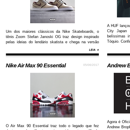
A HUF lanço
City Japan 
Um dos maiores clássicos da Nike Skateboards, o
belíssimas 
tênis Zoom Stefan Janoski OG traz design inspirado
Tóquio. Confi
pelas ideias do lendário skatista e chega na versão
com cabedal construído em camurça premium, além
de solado de borracha que permite maior aderência.
Nike Air Max 90 Essential
Andrew B
05/06/2017
Agora é Ofici
O Air Max 90 Essential traz todo o legado que fez
Andrew Brop