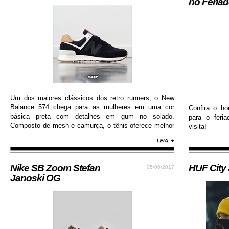
no Feria
Um dos maiores clássicos dos retro runners, o New
Balance 574 chega para as mulheres em uma cor
Confira o ho
básica preta com detalhes em gum no solado.
para o feri
Composto de mesh e camurça, o tênis oferece melhor
visita!
respiração dos pés e garante durabilidade e
resistência.
Nike SB Zoom Stefan
HUF City
05/06/2017
Janoski OG