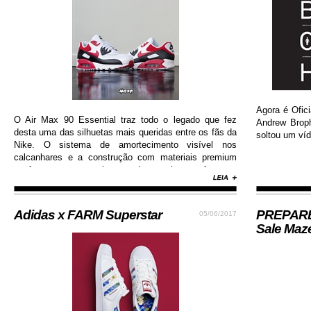
Agora é Ofici
O Air Max 90 Essential traz todo o legado que fez
Andrew Brop
desta uma das silhuetas mais queridas entre os fãs da
soltou um víd
Nike. O sistema de amortecimento visível nos
calcanhares e a construção com materiais premium
conferem ao sneaker muito mais conforto e
durabilidade, além de contar com colorway estilosa e
moderna...
Adidas x FARM Superstar
PREPARE-
05/06/2017
Sale Maz