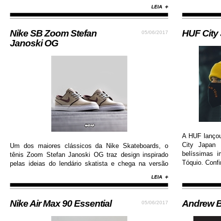
respiração dos pés e garante durabilidade e
resistência.
Nike SB Zoom Stefan
HUF City
05/06/2017
Janoski OG
A HUF lanço
City Japan 
Um dos maiores clássicos da Nike Skateboards, o
belíssimas 
tênis Zoom Stefan Janoski OG traz design inspirado
Tóquio. Confi
pelas ideias do lendário skatista e chega na versão
com cabedal construído em camurça premium, além
de solado de borracha que permite maior aderência.
Nike Air Max 90 Essential
Andrew B
05/06/2017