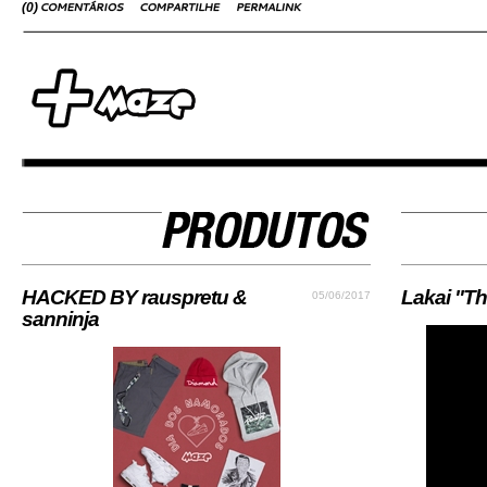
(
0
)
HACKED BY rauspretu &
Lakai "Th
05/06/2017
sanninja