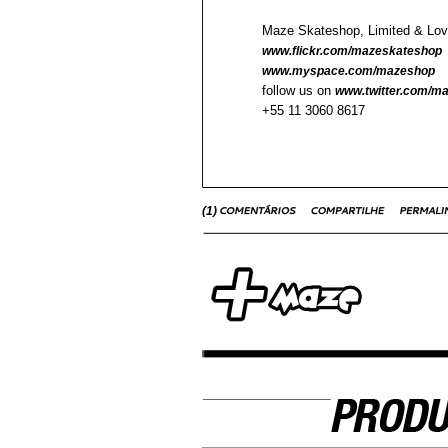
Maze Skateshop, Limited & Lo
www.flickr.com/mazeskateshop
www.myspace.com/mazeshop
follow us on
www.twitter.com/m
+55 11 3060 8617
(
1
)