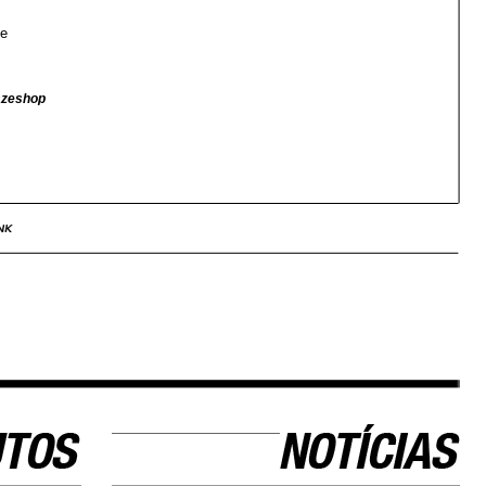
ve
azeshop