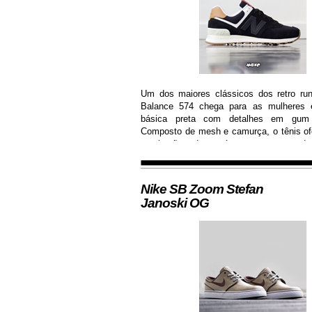
Um dos maiores clássicos dos retro ru
Balance 574 chega para as mulheres
básica preta com detalhes em gum
Composto de mesh e camurça, o tênis of
respiração dos pés e garante dur
resistência.
Nike SB Zoom Stefan
Janoski OG