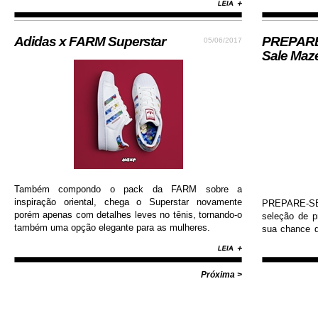
durabilidade, além de contar com colorway estilosa e
moderna...
Adidas x FARM Superstar
PREPARE-
05/06/2017
Sale Maz
Também compondo o pack da FARM sobre a
inspiração oriental, chega o Superstar novamente
PREPARE-SE!
porém apenas com detalhes leves no tênis, tornando-o
seleção de 
também uma opção elegante para as mulheres.
sua chance d
Nike, Adida
Diamond, Huf,
com valores i
Próxima >