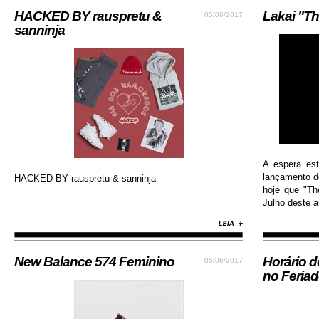
HACKED BY rauspretu &
Lakai "Th
05/06/2017
sanninja
A espera es
lançamento do
HACKED BY rauspretu & sanninja
hoje que "Th
Julho deste an
New Balance 574 Feminino
Horário 
05/06/2017
no Feria