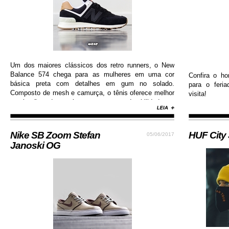
Um dos maiores clássicos dos retro runners, o New
Balance 574 chega para as mulheres em uma cor
Confira o ho
básica preta com detalhes em gum no solado.
para o feri
Composto de mesh e camurça, o tênis oferece melhor
visita!
respiração dos pés e garante durabilidade e
resistência.
Nike SB Zoom Stefan
HUF City
05/06/2017
Janoski OG