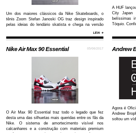
A HUF lanço
City Japan 
Um dos maiores clássicos da Nike Skateboards, o
belíssimas 
tênis Zoom Stefan Janoski OG traz design inspirado
Tóquio. Confi
pelas ideias do lendário skatista e chega na versão
com cabedal construído em camurça premium, além
de solado de borracha que permite maior aderência.
Nike Air Max 90 Essential
Andrew B
05/06/2017
Agora é Ofici
O Air Max 90 Essential traz todo o legado que fez
Andrew Brop
desta uma das silhuetas mais queridas entre os fãs da
soltou um víd
Nike. O sistema de amortecimento visível nos
calcanhares e a construção com materiais premium
conferem ao sneaker muito mais conforto e