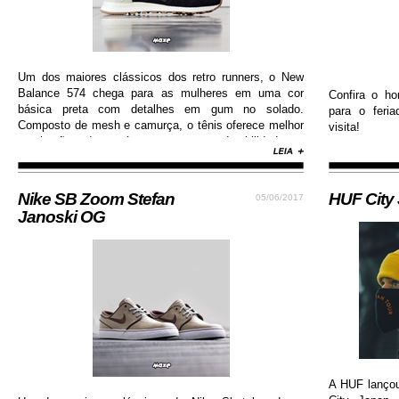
Um dos maiores clássicos dos retro runners, o New
Balance 574 chega para as mulheres em uma cor
Confira o ho
básica preta com detalhes em gum no solado.
para o feri
Composto de mesh e camurça, o tênis oferece melhor
visita!
respiração dos pés e garante durabilidade e
resistência.
Nike SB Zoom Stefan
HUF City
05/06/2017
Janoski OG
A HUF lanço