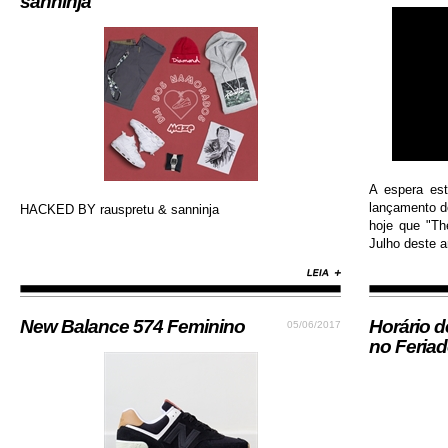
sanninja
A espera es
lançamento do
HACKED BY rauspretu & sanninja
hoje que "Th
Julho deste an
New Balance 574 Feminino
Horário 
05/06/2017
no Feria