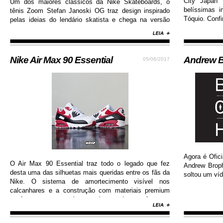
City Japan 
Um dos maiores clássicos da Nike Skateboards, o
belíssimas 
tênis Zoom Stefan Janoski OG traz design inspirado
Tóquio. Confi
pelas ideias do lendário skatista e chega na versão
com cabedal construído em camurça premium, além
de solado de borracha que permite maior aderência.
Nike Air Max 90 Essential
Andrew B
05/06/2017
Agora é Ofici
O Air Max 90 Essential traz todo o legado que fez
Andrew Brop
desta uma das silhuetas mais queridas entre os fãs da
soltou um víd
Nike. O sistema de amortecimento visível nos
calcanhares e a construção com materiais premium
conferem ao sneaker muito mais conforto e
durabilidade, além de contar com colorway estilosa e
moderna...