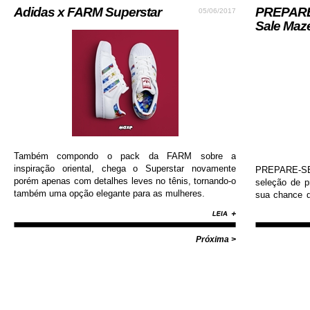
Adidas x FARM Superstar
PREPARE-
05/06/2017
Sale Maz
Também compondo o pack da FARM sobre a
inspiração oriental, chega o Superstar novamente
PREPARE-SE!
porém apenas com detalhes leves no tênis, tornando-o
seleção de 
também uma opção elegante para as mulheres.
sua chance d
Nike, Adida
Diamond, Huf,
com valores i
Próxima >