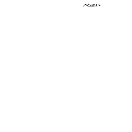
com valores i
Próxima >