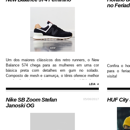
no Feria
Um dos maiores clássicos dos retro runners, o New
Balance 574 chega para as mulheres em uma cor
Confira o ho
básica preta com detalhes em gum no solado.
para o feri
Composto de mesh e camurça, o tênis oferece melhor
visita!
respiração dos pés e garante durabilidade e
resistência.
Nike SB Zoom Stefan
HUF City
05/06/2017
Janoski OG