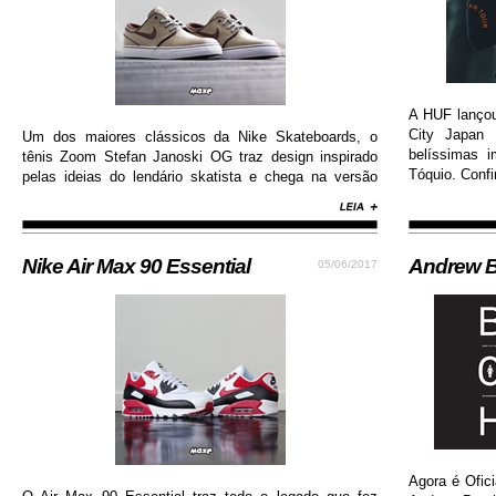
A HUF lanço
City Japan 
Um dos maiores clássicos da Nike Skateboards, o
belíssimas 
tênis Zoom Stefan Janoski OG traz design inspirado
Tóquio. Confi
pelas ideias do lendário skatista e chega na versão
com cabedal construído em camurça premium, além
de solado de borracha que permite maior aderência.
Nike Air Max 90 Essential
Andrew B
05/06/2017
Agora é Ofici