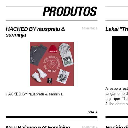
HACKED BY rauspretu &
Lakai "Th
05/06/2017
sanninja
A espera es
lançamento do
HACKED BY rauspretu & sanninja
hoje que "Th
Julho deste an
New Balance 574 Feminino
Horário 
05/06/2017