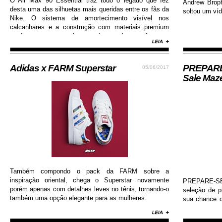
O Air Max 90 Essential traz todo o legado que fez
Andrew Brop
desta uma das silhuetas mais queridas entre os fãs da
soltou um víd
Nike. O sistema de amortecimento visível nos
calcanhares e a construção com materiais premium
conferem ao sneaker muito mais conforto e
durabilidade, além de contar com colorway estilosa e
moderna...
Adidas x FARM Superstar
PREPARE-
05/06/2017
Sale Maz
Também compondo o pack da FARM sobre a
inspiração oriental, chega o Superstar novamente
PREPARE-SE!
porém apenas com detalhes leves no tênis, tornando-o
seleção de 
também uma opção elegante para as mulheres.
sua chance d
Nike, Adida
Diamond, Huf,