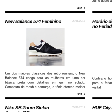
Julho deste an
New Balance 574 Feminino
Horário 
05/06/2017
no Feria
Um dos maiores clássicos dos retro runners, o New
Balance 574 chega para as mulheres em uma cor
Confira o ho
básica preta com detalhes em gum no solado.
para o feri
Composto de mesh e camurça, o tênis oferece melhor
visita!
respiração dos pés e garante durabilidade e
resistência.
Nike SB Zoom Stefan
HUF City
05/06/2017