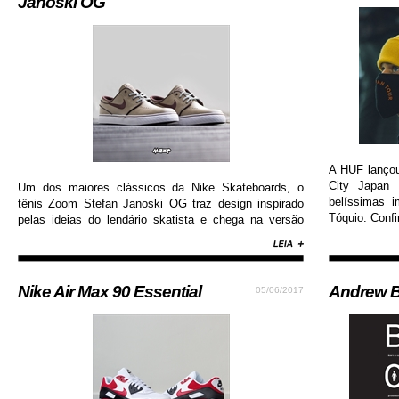
Janoski OG
A HUF lanço
City Japan 
Um dos maiores clássicos da Nike Skateboards, o
belíssimas 
tênis Zoom Stefan Janoski OG traz design inspirado
Tóquio. Confi
pelas ideias do lendário skatista e chega na versão
com cabedal construído em camurça premium, além
de solado de borracha que permite maior aderência.
Nike Air Max 90 Essential
Andrew B
05/06/2017