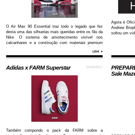
Agora é Ofici
O Air Max 90 Essential traz todo o legado que fez
Andrew Brop
desta uma das silhuetas mais queridas entre os fãs da
soltou um víd
Nike. O sistema de amortecimento visível nos
calcanhares e a construção com materiais premium
conferem ao sneaker muito mais conforto e
durabilidade, além de contar com colorway estilosa e
moderna...
Adidas x FARM Superstar
PREPARE-
05/06/2017
Sale Maz
Também compondo o pack da FARM sobre a