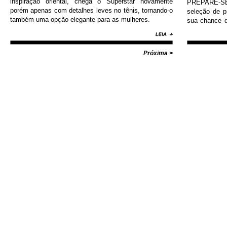
inspiração oriental, chega o Superstar novamente
PREPARE-SE!
porém apenas com detalhes leves no tênis, tornando-o
seleção de 
também uma opção elegante para as mulheres.
sua chance d
Nike, Adida
Diamond, Huf,
com valores i
Próxima >