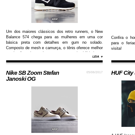
Um dos maiores clássicos dos retro runners, o New
Balance 574 chega para as mulheres em uma cor
Confira o ho
básica preta com detalhes em gum no solado.
para o feri
Composto de mesh e camurça, o tênis oferece melhor
visita!
respiração dos pés e garante durabilidade e
resistência.
Nike SB Zoom Stefan
HUF City
05/06/2017
Janoski OG