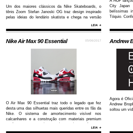
A HUF lanço
City Japan 
Um dos maiores clássicos da Nike Skateboards, o
belíssimas 
tênis Zoom Stefan Janoski OG traz design inspirado
Tóquio. Confi
pelas ideias do lendário skatista e chega na versão
com cabedal construído em camurça premium, além
de solado de borracha que permite maior aderência.
Nike Air Max 90 Essential
Andrew B
05/06/2017
Agora é Ofici
O Air Max 90 Essential traz todo o legado que fez
Andrew Brop
desta uma das silhuetas mais queridas entre os fãs da
soltou um víd
Nike. O sistema de amortecimento visível nos
calcanhares e a construção com materiais premium
conferem ao sneaker muito mais conforto e
durabilidade, além de contar com colorway estilosa e