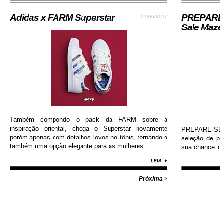
moderna...
Adidas x FARM Superstar
PREPARE-
05/06/2017
Sale Maz
Também compondo o pack da FARM sobre a
inspiração oriental, chega o Superstar novamente
PREPARE-SE!
porém apenas com detalhes leves no tênis, tornando-o
seleção de 
também uma opção elegante para as mulheres.
sua chance d
Nike, Adida
Diamond, Huf,
com valores i
Próxima >