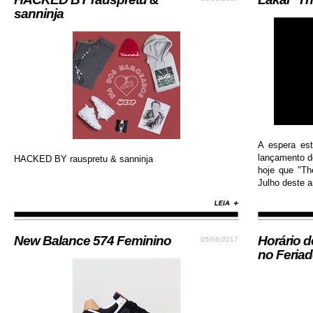
sanninja
A espera es
lançamento do
HACKED BY rauspretu & sanninja
hoje que "Th
Julho deste an
New Balance 574 Feminino
Horário 
05/06/2017
no Feria