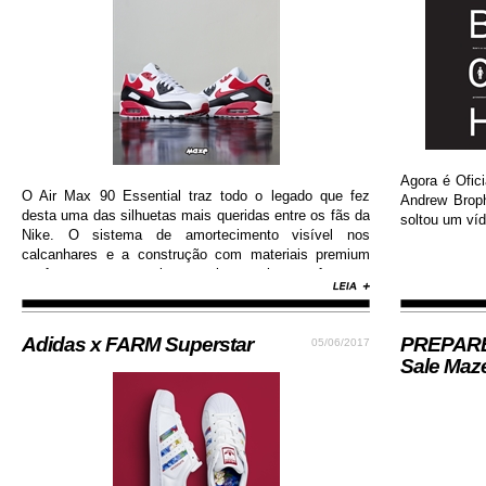
Agora é Ofici
O Air Max 90 Essential traz todo o legado que fez
Andrew Brop
desta uma das silhuetas mais queridas entre os fãs da
soltou um víd
Nike. O sistema de amortecimento visível nos
calcanhares e a construção com materiais premium
conferem ao sneaker muito mais conforto e
durabilidade, além de contar com colorway estilosa e
moderna...
Adidas x FARM Superstar
PREPARE-
05/06/2017
Sale Maz