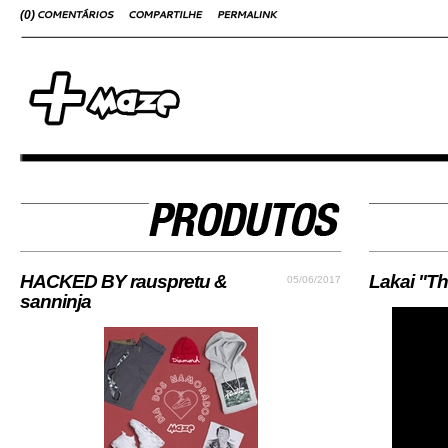
(
0
)
HACKED BY rauspretu &
Lakai "Th
05/06/2017
sanninja