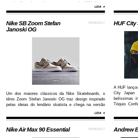
respiração dos pés e garante durabilidade e
resistência.
Nike SB Zoom Stefan
HUF City
05/06/2017
Janoski OG
A HUF lanço
City Japan 
Um dos maiores clássicos da Nike Skateboards, o
belíssimas 
tênis Zoom Stefan Janoski OG traz design inspirado
Tóquio. Confi
pelas ideias do lendário skatista e chega na versão
com cabedal construído em camurça premium, além
de solado de borracha que permite maior aderência.
Nike Air Max 90 Essential
Andrew B
05/06/2017