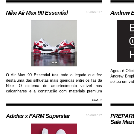
Nike Air Max 90 Essential
Andrew B
05/06/2017
Agora é Ofici
O Air Max 90 Essential traz todo o legado que fez
Andrew Brop
desta uma das silhuetas mais queridas entre os fãs da
soltou um víd
Nike. O sistema de amortecimento visível nos
calcanhares e a construção com materiais premium
conferem ao sneaker muito mais conforto e
durabilidade, além de contar com colorway estilosa e
moderna...
Adidas x FARM Superstar
PREPARE-
05/06/2017
Sale Maz