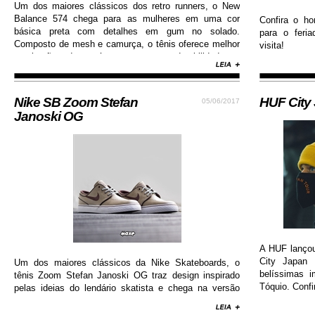
Um dos maiores clássicos dos retro runners, o New
Balance 574 chega para as mulheres em uma cor
Confira o ho
básica preta com detalhes em gum no solado.
para o feri
Composto de mesh e camurça, o tênis oferece melhor
visita!
respiração dos pés e garante durabilidade e
resistência.
Nike SB Zoom Stefan
HUF City
05/06/2017
Janoski OG
A HUF lanço
City Japan 
Um dos maiores clássicos da Nike Skateboards, o
belíssimas 
tênis Zoom Stefan Janoski OG traz design inspirado
Tóquio. Confi
pelas ideias do lendário skatista e chega na versão
com cabedal construído em camurça premium, além
de solado de borracha que permite maior aderência.