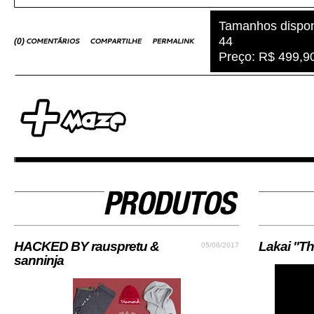
Tamanhos dispon
44
(
0
)
Preço: R$ 499,9
HACKED BY rauspretu &
Lakai "Th
05/06/2017
sanninja