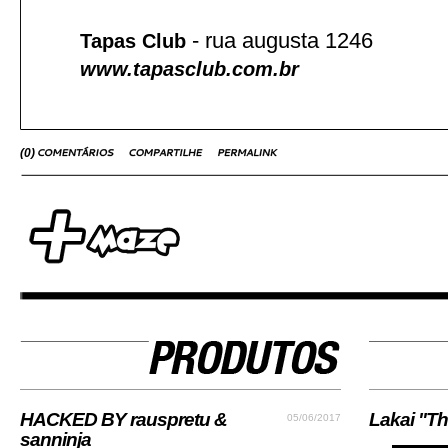
- rua augusta 1246
Tapas Club
www.tapasclub.com.br
(
0
)
HACKED BY rauspretu &
Lakai "Th
05/06/2017
sanninja