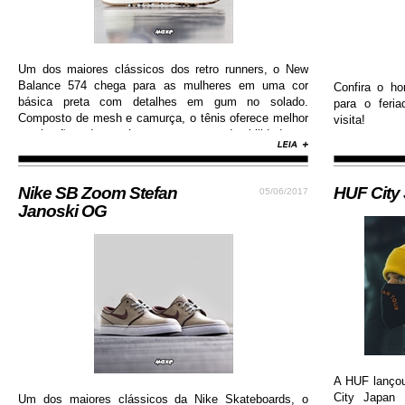
Um dos maiores clássicos dos retro runners, o New
Balance 574 chega para as mulheres em uma cor
Confira o ho
básica preta com detalhes em gum no solado.
para o feri
Composto de mesh e camurça, o tênis oferece melhor
visita!
respiração dos pés e garante durabilidade e
resistência.
Nike SB Zoom Stefan
HUF City
05/06/2017
Janoski OG
A HUF lanço
City Japan 
Um dos maiores clássicos da Nike Skateboards, o