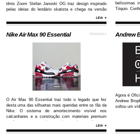
belíssimas 
tênis Zoom Stefan Janoski OG traz design inspirado
Tóquio. Confi
pelas ideias do lendário skatista e chega na versão
com cabedal construído em camurça premium, além
de solado de borracha que permite maior aderência.
Nike Air Max 90 Essential
Andrew B
05/06/2017
Agora é Ofici
O Air Max 90 Essential traz todo o legado que fez
Andrew Brop
desta uma das silhuetas mais queridas entre os fãs da
soltou um víd
Nike. O sistema de amortecimento visível nos
calcanhares e a construção com materiais premium
conferem ao sneaker muito mais conforto e
durabilidade, além de contar com colorway estilosa e
moderna...