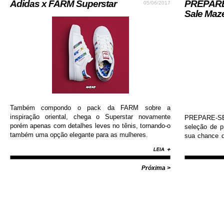
Adidas x FARM Superstar
PREPARE-
05/06/2017
Sale Maz
Também compondo o pack da FARM sobre a
inspiração oriental, chega o Superstar novamente
PREPARE-SE!
porém apenas com detalhes leves no tênis, tornando-o
seleção de 
também uma opção elegante para as mulheres.
sua chance d
Nike, Adida
Diamond, Huf,
com valores i
Próxima >