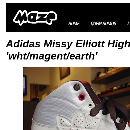
Adidas Missy Elliott Hig
'wht/magent/earth'