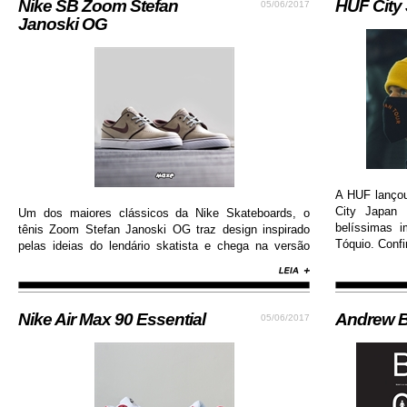
Nike SB Zoom Stefan
HUF City
05/06/2017
Janoski OG
A HUF lanço
City Japan 
Um dos maiores clássicos da Nike Skateboards, o
belíssimas 
tênis Zoom Stefan Janoski OG traz design inspirado
Tóquio. Confi
pelas ideias do lendário skatista e chega na versão
com cabedal construído em camurça premium, além
de solado de borracha que permite maior aderência.
Nike Air Max 90 Essential
Andrew B
05/06/2017