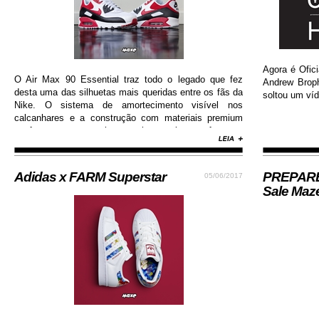
Agora é Ofici
O Air Max 90 Essential traz todo o legado que fez
Andrew Brop
desta uma das silhuetas mais queridas entre os fãs da
soltou um víd
Nike. O sistema de amortecimento visível nos
calcanhares e a construção com materiais premium
conferem ao sneaker muito mais conforto e
durabilidade, além de contar com colorway estilosa e
moderna...
Adidas x FARM Superstar
PREPARE-
05/06/2017
Sale Maz