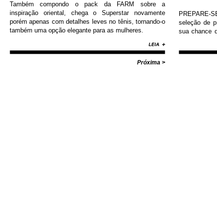
Também compondo o pack da FARM sobre a
inspiração oriental, chega o Superstar novamente
PREPARE-SE!
porém apenas com detalhes leves no tênis, tornando-o
seleção de 
também uma opção elegante para as mulheres.
sua chance d
Nike, Adida
Diamond, Huf,
com valores i
Próxima >