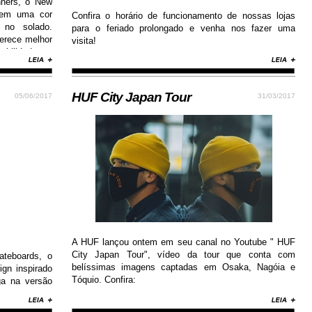
nners, o New
 em uma cor
Confira o horário de funcionamento de nossas lojas
 no solado.
para o feriado prolongado e venha nos fazer uma
erece melhor
visita!
abilidade e
HUF City Japan Tour
05/06/2017
31/03/2017
A HUF lançou ontem em seu canal no Youtube " HUF
City Japan Tour", vídeo da tour que conta com
teboards, o
belíssimas imagens captadas em Osaka, Nagóia e
gn inspirado
Tóquio. Confira:
ga na versão
emium, além
aderência.