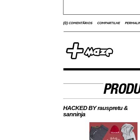
(
0
)
HACKED BY rauspretu &
sanninja