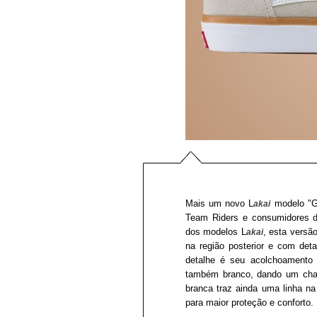
Mais um novo L
modelo "Gr
akai
Team Riders e consumidores d
dos modelos L
, esta versã
akai
na região posterior e com deta
detalhe é seu acolchoamento 
também branco, dando um char
branca traz ainda uma linha n
para maior proteção e conforto.