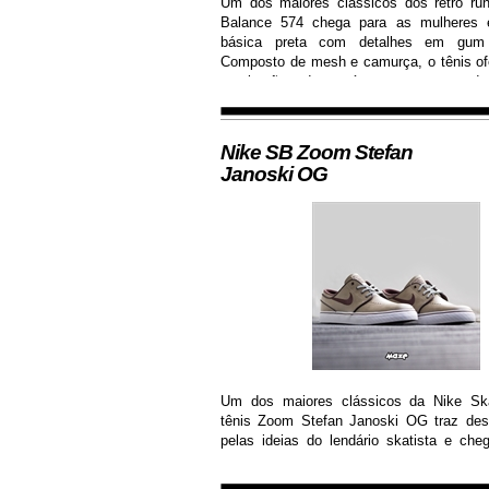
Um dos maiores clássicos dos retro ru
Balance 574 chega para as mulheres
básica preta com detalhes em gum
Composto de mesh e camurça, o tênis of
respiração dos pés e garante dur
resistência.
Nike SB Zoom Stefan
Janoski OG
Um dos maiores clássicos da Nike Ska
tênis Zoom Stefan Janoski OG traz desi
pelas ideias do lendário skatista e che
com cabedal construído em camurça pr
de solado de borracha que permite maior 