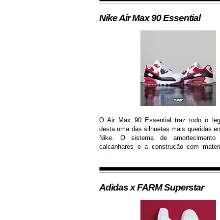
Nike Air Max 90 Essential
O Air Max 90 Essential traz todo o le
desta uma das silhuetas mais queridas en
Nike. O sistema de amortecimento 
calcanhares e a construção com mater
conferem ao sneaker muito mais 
durabilidade, além de contar com colorw
moderna...
Adidas x FARM Superstar