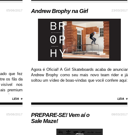
Andrew Brophy na Girl
05/06/2017
23/03/2017
Agora é Oficial! A Girl Skateboards acaba de anunciar
gado que fez
Andrew Brophy como seu mais novo team rider e já
tre os fãs da
soltou um vídeo de boas-vindas que você confere aqui:
visível nos
iais premium
conforto e
ay estilosa e
PREPARE-SE! Vem aí o
05/06/2017
08/03/2017
Sale Maze!