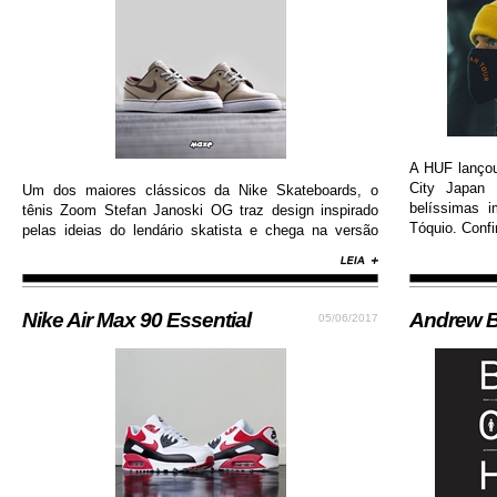
A HUF lanço
City Japan 
Um dos maiores clássicos da Nike Skateboards, o
belíssimas 
tênis Zoom Stefan Janoski OG traz design inspirado
Tóquio. Confi
pelas ideias do lendário skatista e chega na versão
com cabedal construído em camurça premium, além
de solado de borracha que permite maior aderência.
Nike Air Max 90 Essential
Andrew B
05/06/2017