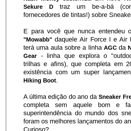
traz um be-a-bá (co
Sekure D
fornecedores de tintas!) sobre Sneak
E para você que nunca entendeu 
daquele Air Force I e Air
"Mowabb"
terá uma aula sobre a linha
da
AGC
N
- linha que explora o "outdoo
Gear
trilhas e afins), que completa em 
existência com um super lançame
.
Hiking Boot
A última edição do ano da
Sneaker Fr
completa sem aquele bom e fa
superintendência do mundo dos sne
foram os melhores lançamentos do an
Curioso?