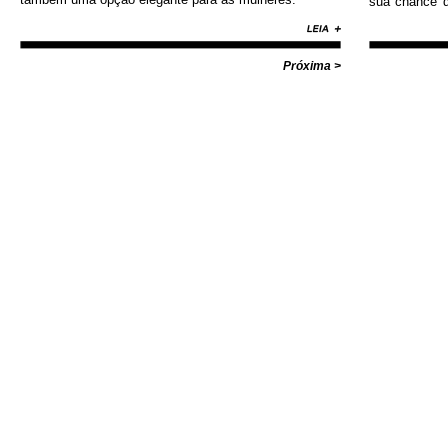
sua chance d
Nike, Adida
Diamond, Huf,
com valores i
Próxima >