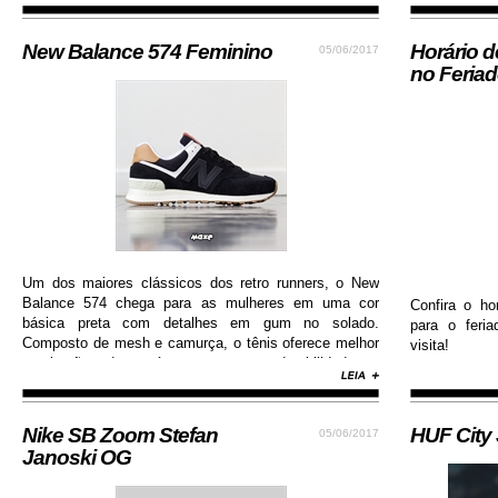
New Balance 574 Feminino
Horário 
05/06/2017
no Feria
Um dos maiores clássicos dos retro runners, o New
Balance 574 chega para as mulheres em uma cor
Confira o ho
básica preta com detalhes em gum no solado.
para o feri
Composto de mesh e camurça, o tênis oferece melhor
visita!
respiração dos pés e garante durabilidade e
resistência.
Nike SB Zoom Stefan
HUF City
05/06/2017
Janoski OG