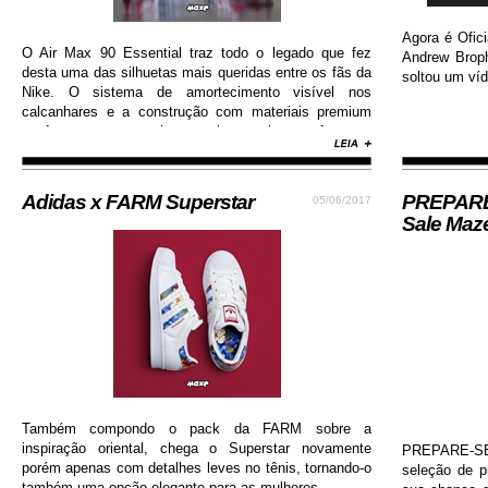
Agora é Ofici
O Air Max 90 Essential traz todo o legado que fez
Andrew Brop
desta uma das silhuetas mais queridas entre os fãs da
soltou um víd
Nike. O sistema de amortecimento visível nos
calcanhares e a construção com materiais premium
conferem ao sneaker muito mais conforto e
durabilidade, além de contar com colorway estilosa e
moderna...
Adidas x FARM Superstar
PREPARE-
05/06/2017
Sale Maz
Também compondo o pack da FARM sobre a
inspiração oriental, chega o Superstar novamente
PREPARE-SE!
porém apenas com detalhes leves no tênis, tornando-o
seleção de 
também uma opção elegante para as mulheres.