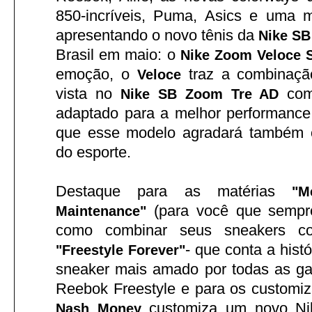
850-incríveis, Puma, Asics e uma m
apresentando o novo tênis da
Nike SB
Brasil em maio: o
Nike Zoom Veloce 
emoção, o
traz a combinação
Veloce
vista no
com
Nike SB Zoom Tre AD
adaptado para a melhor performance
que esse modelo agradará também o
do esporte.
Destaque para as matérias
"M
(para você que sempr
Maintenance"
como combinar seus sneakers co
- que conta a hist
"Freestyle Forever"
sneaker mais amado por todas as ga
Reebok Freestyle e para os customiz
customiza um novo Ni
Nash Money