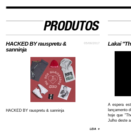
HACKED BY rauspretu &
Lakai "Th
05/06/2017
sanninja
A espera es
lançamento do
HACKED BY rauspretu & sanninja
hoje que "Th
Julho deste an