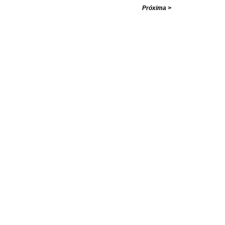
com valores i
Próxima >