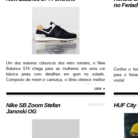
no Feria
Um dos maiores clássicos dos retro runners, o New
Balance 574 chega para as mulheres em uma cor
Confira o ho
básica preta com detalhes em gum no solado.
para o feri
Composto de mesh e camurça, o tênis oferece melhor
visita!
respiração dos pés e garante durabilidade e
resistência.
Nike SB Zoom Stefan
HUF City
05/06/2017
Janoski OG