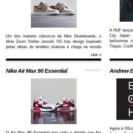
A HUF lanço
City Japan 
Um dos maiores clássicos da Nike Skateboards, o
belíssimas 
tênis Zoom Stefan Janoski OG traz design inspirado
Tóquio. Confi
pelas ideias do lendário skatista e chega na versão
com cabedal construído em camurça premium, além
de solado de borracha que permite maior aderência.
Nike Air Max 90 Essential
Andrew B
05/06/2017
Agora é Ofici
O Air Max 90 Essential traz todo o legado que fez