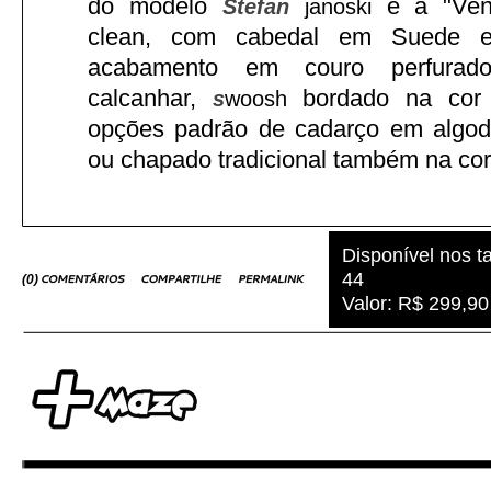
do modelo
é a "Ven
Stefan
janoski
clean, com cabedal em Suede e
acabamento em couro perfurad
calcanhar,
bordado na cor 
s
woosh
opções padrão de cadarço em algod
ou chapado tradicional também na cor
Disponível nos 
44
(
0
)
Valor: R$ 299,90