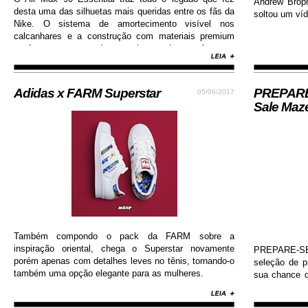
Andrew Brop
desta uma das silhuetas mais queridas entre os fãs da
soltou um víd
Nike. O sistema de amortecimento visível nos
calcanhares e a construção com materiais premium
conferem ao sneaker muito mais conforto e
durabilidade, além de contar com colorway estilosa e
moderna...
Adidas x FARM Superstar
PREPARE-
05/06/2017
Sale Maz
Também compondo o pack da FARM sobre a
inspiração oriental, chega o Superstar novamente
PREPARE-SE!
porém apenas com detalhes leves no tênis, tornando-o
seleção de 
também uma opção elegante para as mulheres.
sua chance d
Nike, Adida
Diamond, Huf,