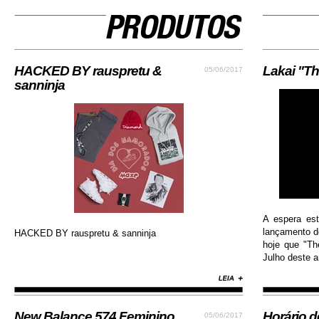
HACKED BY rauspretu &
Lakai "Th
05/06/2017
sanninja
A espera es
lançamento do
HACKED BY rauspretu & sanninja
hoje que "Th
Julho deste an
New Balance 574 Feminino
Horário 
05/06/2017