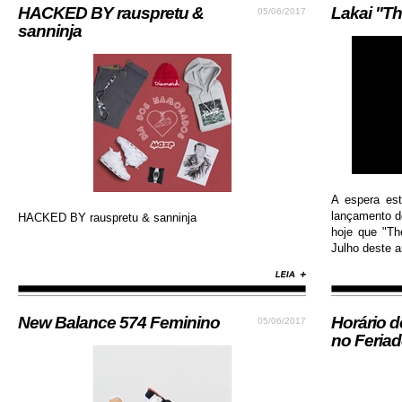
HACKED BY rauspretu &
Lakai "Th
05/06/2017
sanninja
A espera es
lançamento do
HACKED BY rauspretu & sanninja
hoje que "Th
Julho deste an
New Balance 574 Feminino
Horário 
05/06/2017
no Feria