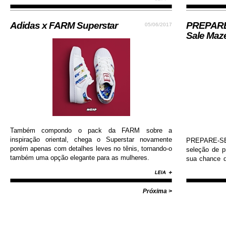
durabilidade, além de contar com colorway estilosa e
moderna...
Adidas x FARM Superstar
PREPARE-
05/06/2017
Sale Maz
Também compondo o pack da FARM sobre a
inspiração oriental, chega o Superstar novamente
PREPARE-SE!
porém apenas com detalhes leves no tênis, tornando-o
seleção de 
também uma opção elegante para as mulheres.
sua chance d
Nike, Adida
Diamond, Huf,
com valores i
Próxima >