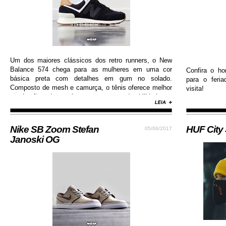
Um dos maiores clássicos dos retro runners, o New
Balance 574 chega para as mulheres em uma cor
Confira o ho
básica preta com detalhes em gum no solado.
para o feri
Composto de mesh e camurça, o tênis oferece melhor
visita!
respiração dos pés e garante durabilidade e
resistência.
Nike SB Zoom Stefan
HUF City
05/06/2017
Janoski OG