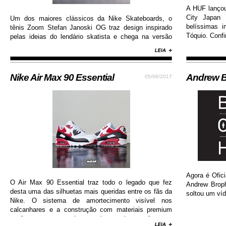
A HUF lanço
City Japan 
Um dos maiores clássicos da Nike Skateboards, o
belíssimas 
tênis Zoom Stefan Janoski OG traz design inspirado
Tóquio. Confi
pelas ideias do lendário skatista e chega na versão
com cabedal construído em camurça premium, além
de solado de borracha que permite maior aderência.
Nike Air Max 90 Essential
Andrew B
05/06/2017
Agora é Ofici
O Air Max 90 Essential traz todo o legado que fez
Andrew Brop
desta uma das silhuetas mais queridas entre os fãs da
soltou um víd
Nike. O sistema de amortecimento visível nos
calcanhares e a construção com materiais premium
conferem ao sneaker muito mais conforto e