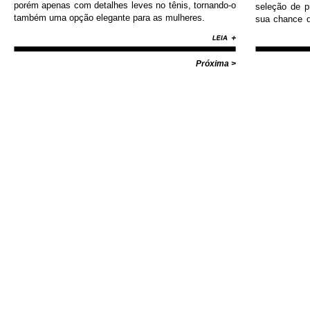
porém apenas com detalhes leves no tênis, tornando-o
seleção de 
também uma opção elegante para as mulheres.
sua chance d
Nike, Adida
Diamond, Huf,
com valores i
Próxima >