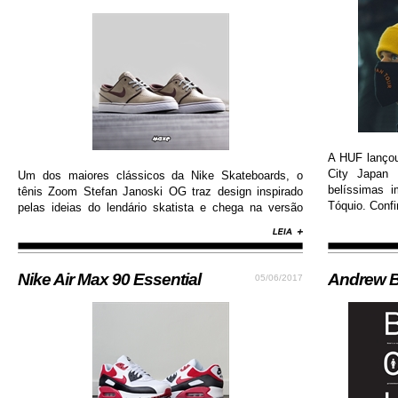
A HUF lanço
City Japan 
Um dos maiores clássicos da Nike Skateboards, o
belíssimas 
tênis Zoom Stefan Janoski OG traz design inspirado
Tóquio. Confi
pelas ideias do lendário skatista e chega na versão
com cabedal construído em camurça premium, além
de solado de borracha que permite maior aderência.
Nike Air Max 90 Essential
Andrew B
05/06/2017