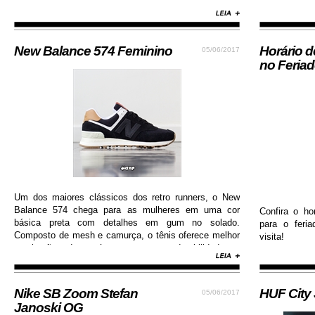
New Balance 574 Feminino
Horário 
05/06/2017
no Feria
Um dos maiores clássicos dos retro runners, o New
Balance 574 chega para as mulheres em uma cor
Confira o ho
básica preta com detalhes em gum no solado.
para o feri
Composto de mesh e camurça, o tênis oferece melhor
visita!
respiração dos pés e garante durabilidade e
resistência.
Nike SB Zoom Stefan
HUF City
05/06/2017
Janoski OG