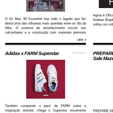
Agora é Ofici
O Air Max 90 Essential traz todo o legado que fez
Andrew Brop
desta uma das silhuetas mais queridas entre os fãs da
soltou um víd
Nike. O sistema de amortecimento visível nos
calcanhares e a construção com materiais premium
conferem ao sneaker muito mais conforto e
durabilidade, além de contar com colorway estilosa e
moderna...
Adidas x FARM Superstar
PREPARE-
05/06/2017
Sale Maz
Também compondo o pack da FARM sobre a
inspiração oriental, chega o Superstar novamente
PREPARE-SE!