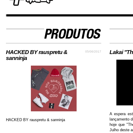
HACKED BY rauspretu &
Lakai "Th
05/06/2017
sanninja
A espera es
lançamento do
HACKED BY rauspretu & sanninja
hoje que "Th
Julho deste an